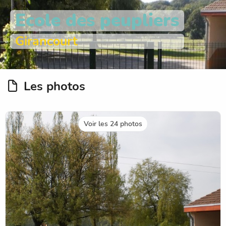
Ecole des peupliers
Girancourt
Les photos
Voir les 24 photos