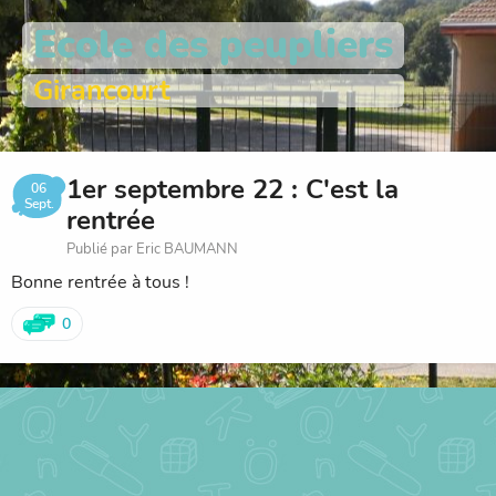
Ecole des peupliers
Girancourt
1er septembre 22 : C'est la
06
Sept.
rentrée
Publié par Eric BAUMANN
Bonne rentrée à tous !
0